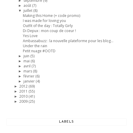
septembre
(9)
►
août
(7)
►
juillet
(8)
▼
Making this Home (+ code promo)
I was made for loving you
Outfit of the day : Totally Girly
Di Depux : mon coup de coeur !
Yes Love
Ambassabuzz : la nouvelle plateforme pour les blog...
Under the rain
Petit nuage #OOTD
juin
(5)
►
mai
(6)
►
avril
(7)
►
mars
(8)
►
février
(6)
►
janvier
(4)
►
2012
(69)
►
2011
(55)
►
2010
(41)
►
2009
(25)
►
LABELS