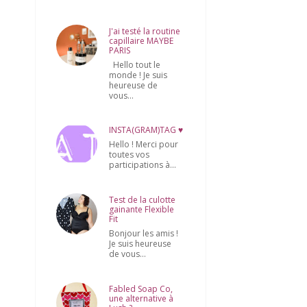
J'ai testé la routine
capillaire MAYBE
PARIS
Hello tout le
monde ! Je suis
heureuse de
vous...
INSTA(GRAM)TAG ♥
Hello ! Merci pour
toutes vos
participations à...
Test de la culotte
gainante Flexible
Fit
Bonjour les amis !
Je suis heureuse
de vous...
Fabled Soap Co,
une alternative à