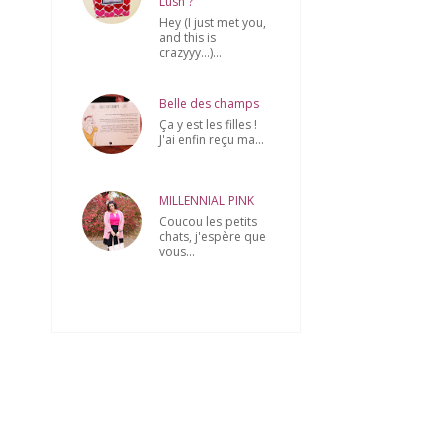
Lush ?
Hey (I just met you,
and this is
crazyyy...)...
Belle des champs
Ça y est les filles !
J'ai enfin reçu ma...
MILLENNIAL PINK
Coucou les petits
chats, j'espère que
vous...