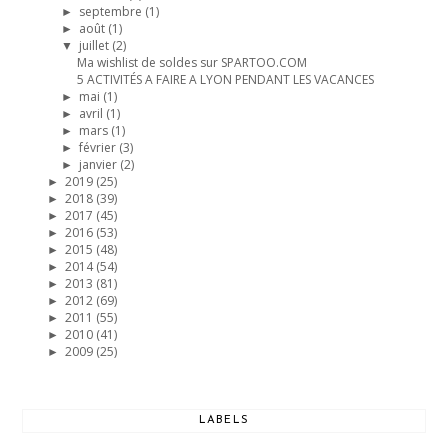
septembre
(1)
►
août
(1)
►
juillet
(2)
▼
Ma wishlist de soldes sur SPARTOO.COM
5 ACTIVITÉS A FAIRE A LYON PENDANT LES VACANCES
mai
(1)
►
avril
(1)
►
mars
(1)
►
février
(3)
►
janvier
(2)
►
2019
(25)
►
2018
(39)
►
2017
(45)
►
2016
(53)
►
2015
(48)
►
2014
(54)
►
2013
(81)
►
2012
(69)
►
2011
(55)
►
2010
(41)
►
2009
(25)
►
LABELS