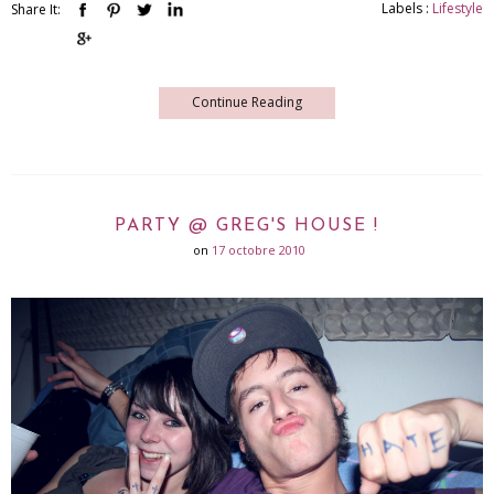
Labels :
Lifestyle
Share It:
Continue Reading
PARTY @ GREG'S HOUSE !
on
17 octobre 2010