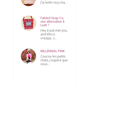
J'ai enfin reçu ma...
Fabled Soap Co,
une alternative à
Lush ?
Hey (I just met you,
and this is
crazyyy...)...
MILLENNIAL PINK
Coucou les petits
chats, j'espère que
vous...