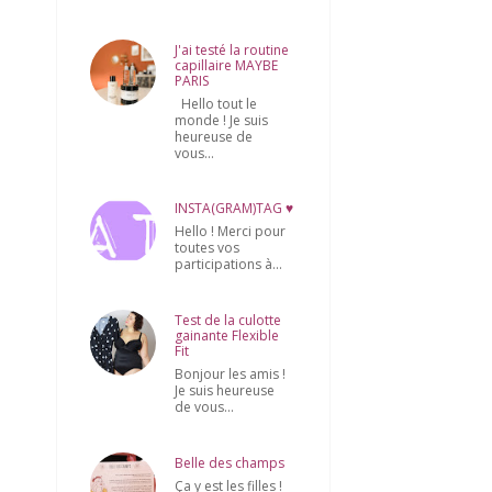
J'ai testé la routine
capillaire MAYBE
PARIS
Hello tout le
monde ! Je suis
heureuse de
vous...
INSTA(GRAM)TAG ♥
Hello ! Merci pour
toutes vos
participations à...
Test de la culotte
gainante Flexible
Fit
Bonjour les amis !
Je suis heureuse
de vous...
Belle des champs
Ça y est les filles !