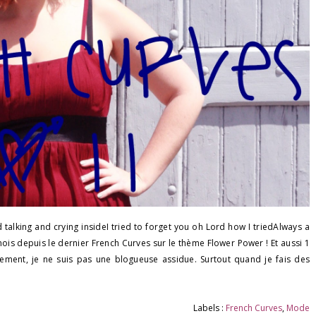
talking and crying insideI tried to forget you oh Lord how I triedAlways a
is depuis le dernier French Curves sur le thème Flower Power ! Et aussi 1
tement, je ne suis pas une blogueuse assidue. Surtout quand je fais des
Labels :
French Curves
,
Mode