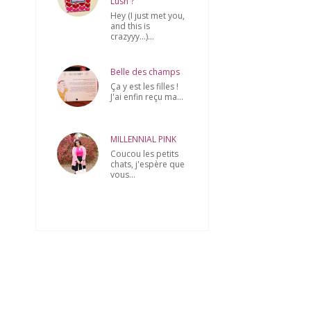
Lush ?
Hey (I just met you,
and this is
crazyyy...)...
Belle des champs
Ça y est les filles !
J'ai enfin reçu ma...
MILLENNIAL PINK
Coucou les petits
chats, j'espère que
vous...