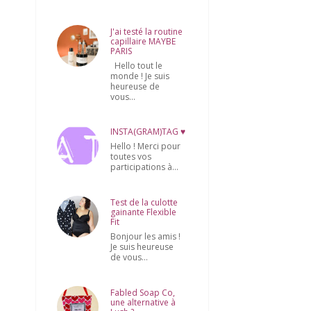
J'ai testé la routine
capillaire MAYBE
PARIS
Hello tout le
monde ! Je suis
heureuse de
vous...
INSTA(GRAM)TAG ♥
Hello ! Merci pour
toutes vos
participations à...
Test de la culotte
gainante Flexible
Fit
Bonjour les amis !
Je suis heureuse
de vous...
Fabled Soap Co,
une alternative à