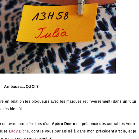
Ambassa... QUOI ?
re en relation les blogueurs avec les marques (et inversement) dans un futur
e
très bientôt.
te en avant première lors d'un
Apéro Démo
en présence des adorables Anne-
ueuse
Lady Biche
, dont je vous parlais déjà dans mon précédent article, et je
ises par ce nouveau concept
;)