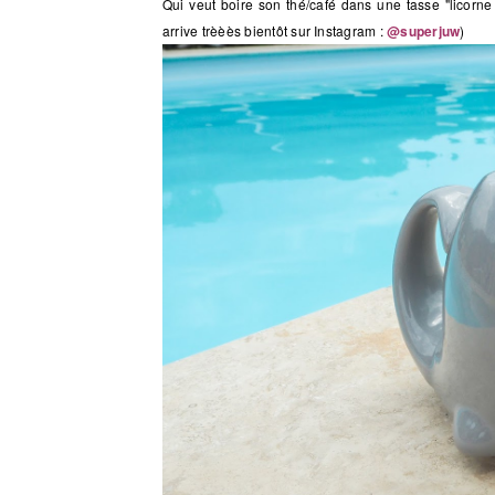
Qui veut boire son thé/café dans une tasse "licor
arrive trèèès bientôt sur Instagram :
@superjuw
)