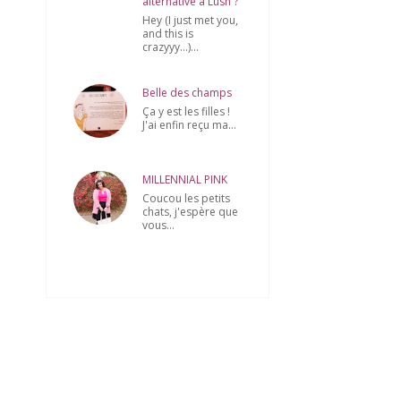
alternative à Lush ?
Hey (I just met you,
and this is
crazyyy...)...
Belle des champs
Ça y est les filles !
J'ai enfin reçu ma...
MILLENNIAL PINK
Coucou les petits
chats, j'espère que
vous...