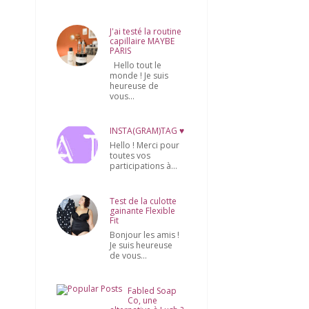
J'ai testé la routine
capillaire MAYBE
PARIS
Hello tout le
monde ! Je suis
heureuse de
vous...
INSTA(GRAM)TAG ♥
Hello ! Merci pour
toutes vos
participations à...
Test de la culotte
gainante Flexible
Fit
Bonjour les amis !
Je suis heureuse
de vous...
Fabled Soap
Co, une