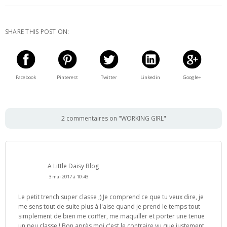
SHARE THIS POST ON:
Facebook
Pinterest
Twitter
Linkedin
Google+
2 commentaires on "WORKING GIRL"
A Little Daisy Blog
3 mai 2017 à 10:43
Le petit trench super classe ;) Je comprend ce que tu veux dire, je
me sens tout de suite plus à l'aise quand je prend le temps tout
simplement de bien me coiffer, me maquiller et porter une tenue
un peu classe ! Bon après moi c'est le contraire vu que justement