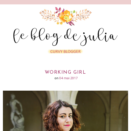
WORKING GIRL
on
04 mai 2017