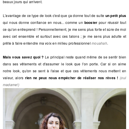
beaux jours qui arrivent.
L'avantage de ce type de look c'est que ça donne tout de suite
un petit plus
qui nous donne confiance en nous... comme un
booster
pour réussir tout
ce qu'on entreprend ! Personnellement, je me sens plus forte et sûre de moi
avec cet ensemble et surtout avec ces talons ; je me sens plus adulte et
prête à faire entendre ma voix en milieu professionnel
mouahah
.
Mais vous savez quoi ?
Le principal reste quand même de se sentir bien
dans ses vêtements et d'assumer le look que l'on porte. Car si on aime
notre look, qu'on se sent à l'aise et que ces vêtements nous mettent en
valeur, alors
rien ne peux nous empêcher de réaliser nos rêves !
(oui
madame!)