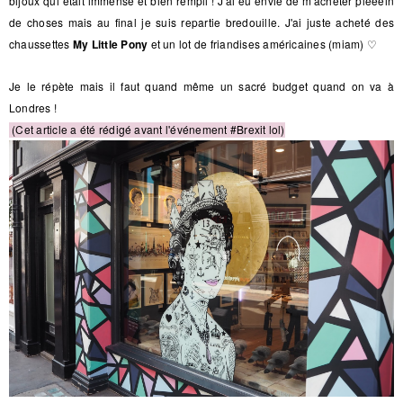
bijoux qui était immense et bien rempli ! J'ai eu envie de m'acheter pleeein
de choses mais au final je suis repartie bredouille. J'ai juste acheté des
chaussettes
My Little Pony
et un lot de friandises américaines
(miam)
♡
Je le répète mais il faut quand même un sacré budget quand on va à
Londres !
(Cet article a été rédigé avant l'événement #Brexit lol)