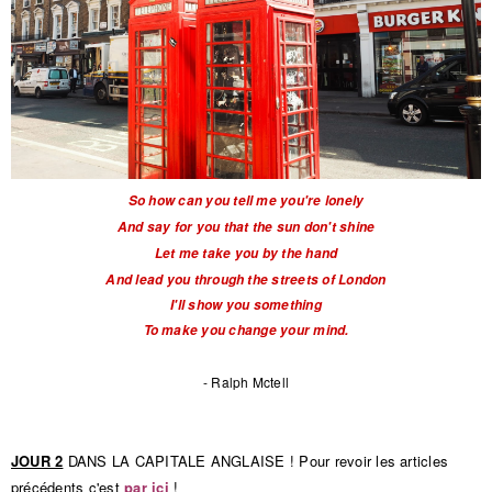
So how can you tell me you're lonely
And say for you that the sun don't shine
Let me take you by the hand
And lead you through the streets of London
I'll show you something
To make you change your mind.
- Ralph Mctell
JOUR 2
DANS LA CAPITALE ANGLAISE ! Pour revo
ir les articles
précédents c'est
par ici
!