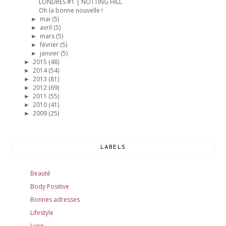
LONDRES #1 | NOTTING HILL
Oh la bonne nouvelle !
mai
(5)
►
avril
(5)
►
mars
(5)
►
février
(5)
►
janvier
(5)
►
2015
(48)
►
2014
(54)
►
2013
(81)
►
2012
(69)
►
2011
(55)
►
2010
(41)
►
2009
(25)
►
LABELS
Beauté
Body Positive
Bonnes adresses
Lifestyle
Lyon