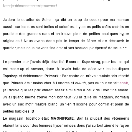
Non je déconne on est pauvres !
J'adore le quartier de Soho - ça été un coup de coeur pour ma maman
aussi - car les rues sont belles et colorées, il y a des petits cafés cachés en
parallèle des grandes rues et on trouve plein de petites boutiques hyper
originales ! Nous avons donc pris le temps de flâner et de découvrir le
quartier, mais nous n'avons finalement pas beaucoup dépensé de sous
^^
Le premier jour j'avais déjà dévalisé
Boots
et
Superdrug
, pour tout ce qui
est make-up et savons, donc là j'avais hâte de découvrir les boutiques
Topshop
et évidemment
Primark
: Par contre on m'avait mainte fois répété
que Primark était moins cher à Londres et
euuuh
, pas du tout en fait
ahah
,
j'ai trouvé que les prix étaient assez similaires à ceux de Lyon finalement.
J'y ai quand même trouvé mon bonheur (vu la taille du magasin, normal!)
avec un sac motif marbre blanc, un t-shirt licorne pour dormir et plein de
petites babioles
:D
Le magasin Topshop était
MAGNIFIQUE
. Bon la plupart des vêtements
étaient faits pour des femmes hyper minces donc j'ai surtout zieuté le rayon