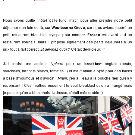
Nous avons quitté l'hôtel tôt le lundi matin pour aller prendre notre petit
déjeuner non loin de là, sur
Westbourne Grove
, car nous avions repéré un
petit restaurant bien bien sympa pour manger.
Fresco
est avant tout un
restaurant libanais, mais il propose également des petits déjeuners à un
prix tout à fait correct.
Et devinez quoi ?
C'était dé-li-cieux
♡
J'ai choisi une assiette
typique
pour un
breakfast
anglais (oeufs,
saucisses, haricots blancs, tomates...) et ma maman a opté pour des toasts
à base d'houmous et d'avocat !
Miam
, j'en ai l'eau à la bouche rien qu'en y
repensant ! C'est malheureusement le seul breakfast qu'on a mangé mais
je pense qu'on a bien choisi l'adresse, c'était mémorable
;)