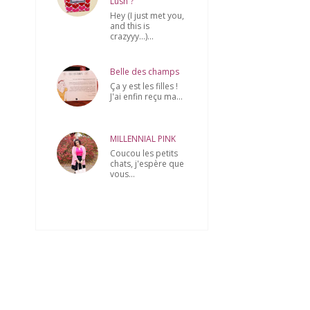
Lush ?
Hey (I just met you,
and this is
crazyyy...)...
Belle des champs
Ça y est les filles !
J'ai enfin reçu ma...
MILLENNIAL PINK
Coucou les petits
chats, j'espère que
vous...