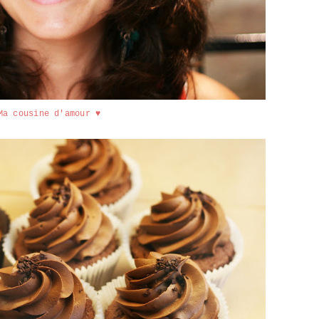
Ma cousine d'amour
♥