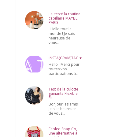
J'ai testé la routine
capillaire MAYBE
PARIS
Hello tout le
monde ! Je suis
heureuse de
vous...
INSTA(GRAM)TAG ♥
Hello ! Merci pour
toutes vos
participations à...
Test de la culotte
gainante Flexible
Fit
Bonjour les amis !
Je suis heureuse
de vous...
Fabled Soap Co,
une alternative à