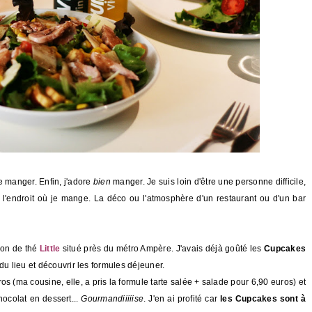
 manger. Enfin, j'adore
bien
manger. Je suis loin d'être une personne difficile,
de l'endroit où je mange. La déco ou l'atmosphère d'un restaurant ou d'un bar
lon de thé
Little
situé près du métro Ampère. J'avais déjà goûté les
Cupcakes
du lieu et découvrir les formules déjeuner.
s (ma cousine, elle, a pris la formule tarte salée + salade pour 6,90 euros) et
hocolat en dessert...
Gourmandiiiiise
. J'en ai profité car
les Cupcakes sont à